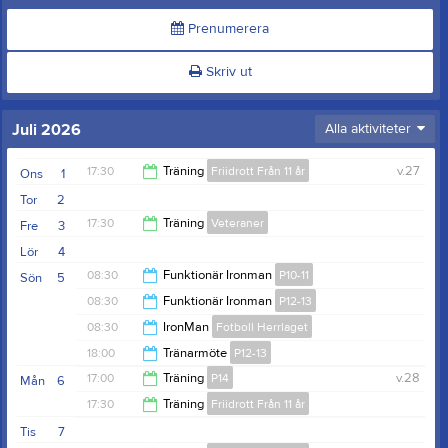
Prenumerera
Skriv ut
Juli 2026
Alla aktiviteter
17:30
Träning
Friidrott Från 11 år
v.27
Ons
1
Tor
2
19:00
17:30
Träning
Veteraner
Fre
3
Lör
4
18:30
08:30
Funktionär Ironman
P10-11
Sön
5
08:30
Funktionär Ironman
P12-13
11:30
08:30
IronMan
Fotboll Herrlaget
11:30
18:00
Tränarmöte
P12-13
12:00
17:00
Träning
P14
v.28
Mån
6
23:00
17:30
Träning
Friidrott Från 11 år
18:30
Tis
7