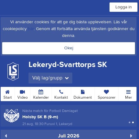
Logga in
Vi använder cookies för att ge dig bästa upplevelsen. Läs vår
cookiepolicy
här
. Genom att fortsätta använda tjänsten godkänner du
denna.
Okej
Lekeryd-Svarttorps SK
Välj lag/grupp
Start
Video
Kalender
Kontakt
Dokument
Sponsorer
Mer
Nästa match för Fotboll Damlaget
Holsby SK B (9-m)
21 aug, 18:30
Furuvi 1, Lekeryd
Juli 2026