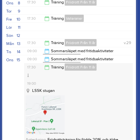
19:00
17:30
Träning
Friidrott Från 11 år
Ons
8
Tor
9
19:00
17:30
Träning
Veteraner
Fre
10
Lör
11
18:30
Sön
12
17:30
Träning
Friidrott Från 11 år
v.29
Mån
13
09:00
Sommarsläpet med fritidsaktiviteter
Tis
14
Lekeryd-Svarttorp SK
19:00
09:00
Sommarsläpet med fritidsaktiviteter
Ons
15
Lekeryd-Svarttorp SK
Furuvi, Lekeryd Svarttorps SK, LSSK
15:00
17:30
Träning
Friidrott Från 11 år
15:00
19:00
LSSK stugan
Anteckning:
Friidrottsträning för födda 2016 och äldre.