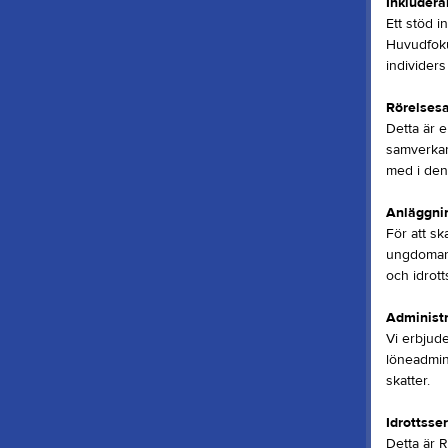
Inkludera
Ett stöd i
Huvudfokus
individers
Rörelsesa
Detta är e
samverkan
med i den
Anläggni
För att sk
ungdomar f
och idrott
Administr
Vi erbjud
löneadmini
skatter.
Idrottsse
Detta är 