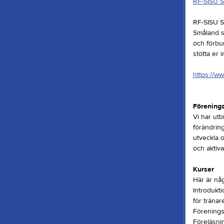
RF-SISU S
RF-SISU S
Småland so
och förbu
stötta er 
https://ww
Förenings
Vi har ut
förändrin
utveckla o
och aktiva
Kurser
Här är någ
Introdukti
för tränar
Förenings
Föreläsni