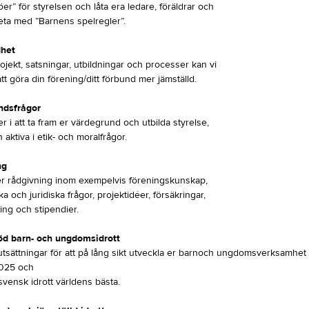
jöer” för styrelsen och låta era ledare, föräldrar och
beta med ”Barnens spelregler”.
dhet
jekt, satsningar, utbildningar och processer kan vi
l att göra din förening/ditt förbund mer jämställd.
ndsfrågor
 er i att ta fram er värdegrund och utbilda styrelse,
 aktiva i etik- och moralfrågor.
ng
er rådgivning inom exempelvis föreningskunskap,
 och juridiska frågor, projektidéer, försäkringar,
ing och stipendier.
öd barn- och ungdomsidrott
tsättningar för att på lång sikt utveckla er barnoch ungdomsverksamhet i
2025 och
svensk idrott världens bästa.