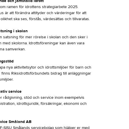
nde och jämställd idrott
nom ramen för idrottens strategiarbete 2025.
 är att förändra attityder och värderingar för att
 olikhet ska ses, förstås, värdesättas och tillvaratas.
tsning i skolan
n satsning för mer rörelse i skolan och den sker i
 med skolorna. Idrottsföreningar kan även vara
na samverkan.
ngsstöd
apa nya aktivitetsytor och idrottsmiljöer för barn och
inns Riksidrottsförbundets bidrag till anläggningar
smiljöer.
ativ service
er rådgivning, stöd och service inom exempelvis
stration, idrottsjuridik, försäkringar, ekonomi och
rvice Småland AB
RF-SISU Smålands servicebolag som hjälper er med