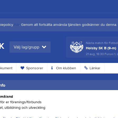
kiepolicy
här
. Genom att fortsätta använda tjänsten godkänner du denna.
SK
Nästa match för Fotboll Herrlaget
Nästa match för Fotbo
Välj lag/grupp
Örserums IK
Holsby SK B (9-m)
15 aug, 16:00
Furuvi 1, Lekeryd
21 aug, 18:30
Furuvi 1,
kument
Sponsorer
Om klubben
Länkar
nfo
Småland
 för er förenings/förbunds
t, utbildning och utveckling