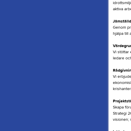
idrottsmil
aktiva ar
Jämställ
Genom pro
hjälpa til
Värdegru
Vi stöttar
ledare och
Rådgivni
Vi erbjud
ekonomiska
krishanter
Projektst
Skapa föru
Strategi 
visionen; 