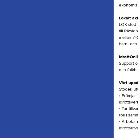
ekonomisk 
Lokalt akt
LOK-stöd k
till Riksi
mellan 7–2
barn- och
IdrottOnl
Support oc
och folkbi
Vårt upp
Stöder, ut
• Främjar
idrottsve
• Tar tillv
roll i sam
• Arbetar 
idrottsutv