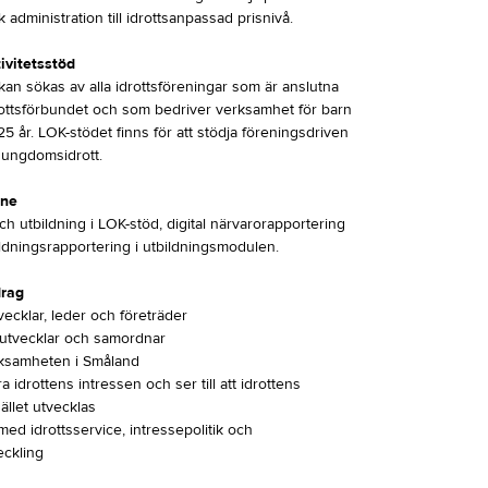
administration till idrottsanpassad prisnivå.
ivitetsstöd
an sökas av alla idrottsföreningar som är anslutna
drottsförbundet och som bedriver verksamhet för barn
5 år. LOK-stödet finns för att stödja föreningsdriven
 ungdomsidrott.
ine
h utbildning i LOK-stöd, digital närvarorapportering
ldningsrapportering i utbildningsmodulen.
drag
vecklar, leder och företräder
, utvecklar och samordnar
rksamheten i Småland
ara idrottens intressen och ser till att idrottens
hället utvecklas
med idrottsservice, intressepolitik och
eckling