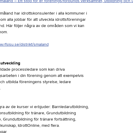
måland – Ett stöd för er förenings/förbunds verksamhet, utbildning och 
måland har idrottskonsulenter i alla kommuner i
m alla jobbar för att utveckla idrottsföreningar
nd. Här följer några av de områden som vi kan
inom.
w.rfsisu.se/distrikt/smaland
utveckling
bildade processledare som kan driva
gsarbeten i din förening genom att exempelvis
ch utbilda föreningens styrelse, ledare
.
ra av de kurser vi erbjuder: Barnledarutbildning,
onsutbildning för tränare, Grundutbildning
e, Grundutbildning för tränare fortsättning,
kunskap, IdrottOnline, med flera.
ngar