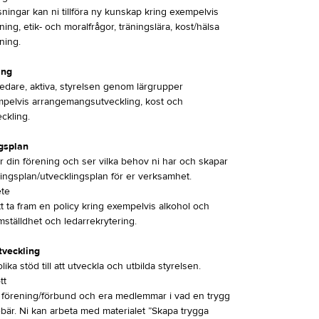
sningar kan ni tillföra ny kunskap kring exempelvis
ning, etik- och moralfrågor, träningslära, kost/hälsa
ning.
ing
ledare, aktiva, styrelsen genom lärgrupper
pelvis arrangemangsutveckling, kost och
ckling.
gsplan
r din förening och ser vilka behov ni har och skapar
ingsplan/utvecklingsplan för er verksamhet.
ete
tt ta fram en policy kring exempelvis alkohol och
mställdhet och ledarrekrytering.
tveckling
lika stöd till att utveckla och utbilda styrelsen.
tt
r förening/förbund och era medlemmar i vad en trygg
ebär. Ni kan arbeta med materialet ”Skapa trygga