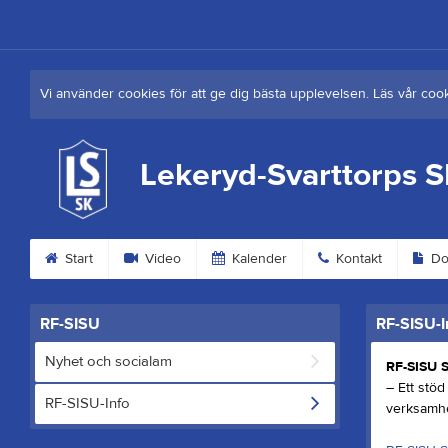
Vi använder cookies för att ge dig bästa upplevelsen. Läs vår coo
Lekeryd-Svarttorps 
Start
Video
Kalender
Kontakt
Do
RF-SISU
RF-SISU-I
Nyhet och socialam
RF-SISU 
– Ett stöd
RF-SISU-Info
verksamhe