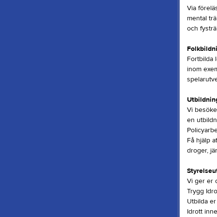
Via förelä
mental trä
och fysträ
Folkbildn
Fortbilda 
inom exem
spelarutve
Utbildnin
Vi besöke
en utbildn
Policyarb
Få hjälp a
droger, jä
Styrelseu
Vi ger er o
Trygg Idro
Utbilda e
Idrott inn