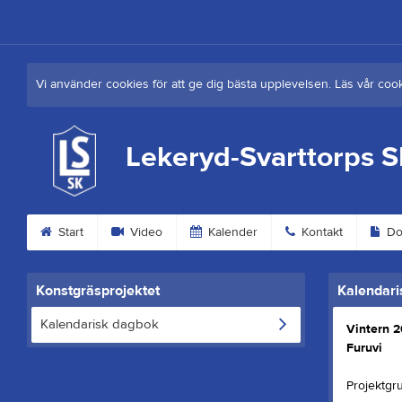
Vi använder cookies för att ge dig bästa upplevelsen. Läs vår coo
Lekeryd-Svarttorps 
Start
Video
Kalender
Kontakt
Do
Konstgräsprojektet
Kalendari
Kalendarisk dagbok
Vintern 2
Furuvi
Projektgr