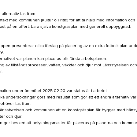
 alternativ tas fram.
takt med kommunen (Kultur o Fritid) för att ta hjälp med information och
kast på en offert, bara själva konstgräsplan med generell uppbyggnad.
ppen presenterar olika förslag på placering av en extra fotbollsplan und
9.
ernativet var planen kan placeras blir första arbetsplanen.
 av tillståndsprocesser, vatten, växkter och djur mot Länsstyrelsen 
r.
mation under årsmötet 2025-02-20 var status är i arbetet.
ka undersökningar görs med resultat som gör att ett andra alternativ va
behöver tas fram.
 länsstyrelsen och kommunen att en konstgräsplan får byggas med hänsyn
ter och djur.
ger besked att belysningsmaster får placeras på planerna och kommu