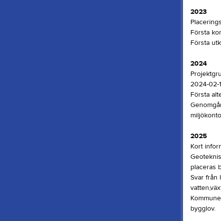
2023
Placerings
Första kon
Första ut
2024
Projektgru
2024-02-1
Första alt
Genomgång
miljökonto
2025
Kort infor
Geoteknis
placeras 
Svar från
vatten,väx
Kommunen 
bygglov.