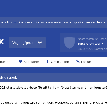
kiepolicy
här
. Genom att fortsätta använda tjänsten godkänner du denna.
SK
Nästa match för Fotbol
Nästa match för Fotbo
Välj lag/grupp
Nässjö United IF
Holsby SK B (9-m)
8 aug, 16:00
21 aug, 18:30
Sjöavallen
Furuvi 1,
kument
Sponsorer
Om klubben
Länkar
sk dagbok
023 startatde ett arbete för att ta fram förutsättningar till en konstg
upp utses av huvudstyrelsen: Anders Hedberg, Johan S Eklind, Nicklas H