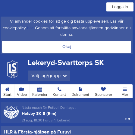
Logga in
Vi använder cookies för att ge dig bästa upplevelsen. Läs vår
cookiepolicy
här
. Genom att fortsätta använda tjänsten godkänner du
denna.
Okej
Lekeryd-Svarttorps SK
Välj lag/grupp
Start
Video
Kalender
Kontakt
Dokument
Sponsorer
Mer
Nästa match för Fotboll Damlaget
Holsby SK B (9-m)
21 aug, 18:30
Furuvi 1, Lekeryd
HLR & Första-hjälpen på Furuvi