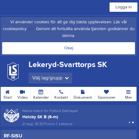
Logga in
Vi använder cookies för att ge dig bästa upplevelsen. Läs vår
cookiepolicy
här
. Genom att fortsätta använda tjänsten godkänner du
denna.
Okej
Lekeryd-Svarttorps SK
Välj lag/grupp
Start
Video
Kalender
Kontakt
Dokument
Sponsorer
Mer
Nästa match för Fotboll Damlaget
Holsby SK B (9-m)
21 aug, 18:30
Furuvi 1, Lekeryd
RF-SISU