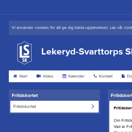
Vi använder cookies för att ge dig bästa upplevelsen. Läs vår coo
Lekeryd-Svarttorps 
Start
Video
Kalender
Kontakt
Do
Fritidskortet
Fritidskor
Fritidskortet
Fritidskor
Om Fritids
Vad är Fri