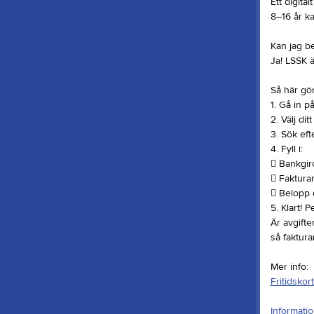
Ett digita
8–16 år kan
Kan jag be
Ja! LSSK ä
Så här gör
1. Gå in p
2. Välj dit
3. Sök ef
4. Fyll i:
 Bankgir
 Faktur
 Belopp d
5. Klart! 
Är avgifte
så faktura
Mer info:
Fritidskor
Informatio