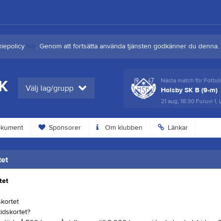
kiepolicy
här
. Genom att fortsätta använda tjänsten godkänner du denna.
SK
Nästa match för Fotboll Herrlaget
Nästa match för Fotbo
Välj lag/grupp
Nässjö United IF
Holsby SK B (9-m)
8 aug, 16:00
Sjöavallen 1, Fredriksdal
21 aug, 18:30
Furuvi 1,
kument
Sponsorer
Om klubben
Länkar
tet
tet
kortet
tidskortet?