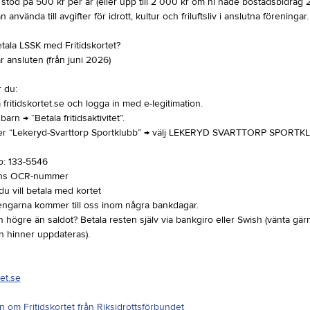
lt stöd på 500 kr per år (eller upp till 2 000 kr om ni hade bostadsbidra
 använda till avgifter för idrott, kultur och friluftsliv i anslutna föreningar.
tala LSSK med Fritidskortet?
r ansluten (från juni 2026)
 du:
å fritidskortet.se och logga in med e-legitimation.
t barn → “Betala fritidsaktivitet”.
ter “Lekeryd-Svarttorp Sportklubb” → välj LEKERYD SVARTTORP SPORTK
o: 133-5546
ans OCR-nummer
u vill betala med kortet
Pengarna kommer till oss inom några bankdagar.
n högre än saldot? Betala resten själv via bankgiro eller Swish (vänta gär
n hinner uppdateras).
tet.se
n om Fritidskortet från Riksidrottsförbundet