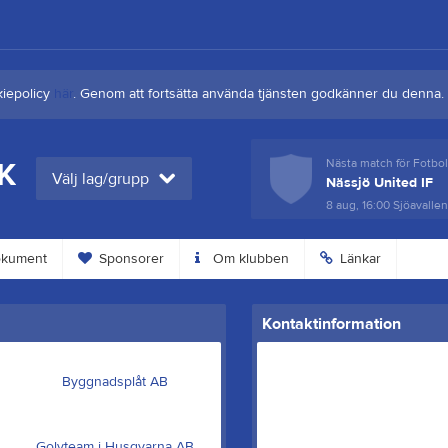
kiepolicy
här
. Genom att fortsätta använda tjänsten godkänner du denna.
SK
Nästa match för Fotbol
Nästa match för Fotbo
Välj lag/grupp
Nässjö United IF
Holsby SK B (9-m)
8 aug, 16:00
21 aug, 18:30
Sjöavallen
Furuvi 1,
kument
Sponsorer
Om klubben
Länkar
Kontaktinformation
Byggnadsplåt AB
Golvteam i Husqvarna AB