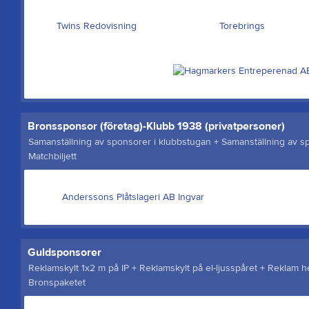
Twins Redovisning
Torebrings
Bronssponsor (företag)-Klubb 1938 (privatpersoner)
Samanställning av sponsorer i klubbstugan + Samanställning av 
Matchbiljett
Anderssons Plåtslageri AB Ingvar
Guldsponsorer
Reklamskylt 1x2 m på IP + Reklamskylt på el-ljusspåret + Reklam h
Bronspaketet