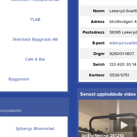
Namn
Lekeryd-Svart
YLAB
Adress
Idrottsvägen 4
Postadress
56195 Lekery
Skärstads Byggnads AB
E-post
lekeryd.svartt
Orgnr
826001-1807
Cafe & Bar
Swish
123 420 30 14
Kontonr
5538-5751
Byggvision
Senast uppladdade video
ronspaketet
Sjöbergs Bilverkstad
SkiErg tävling 251210