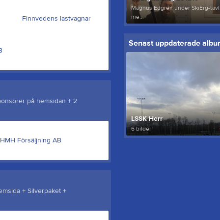
Magnus Edgren under SkiErg-täv
me...
Finnvedens lastvagnar
Senast uppdaterade alb
sponsorer på hemsidan + 2
LSSK Herr
6 bilder
HMH Försäljning AB
emsida + Silverpaket +