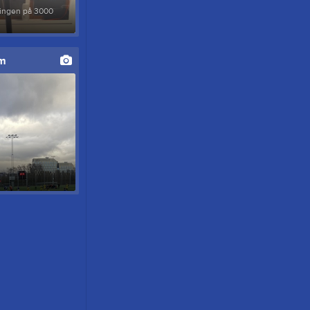
lingen på 3000
um