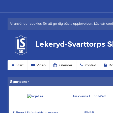
Vi använder cookies för att ge dig bästa upplevelsen. Läs vår coo
Lekeryd-Svarttorps 
Start
Video
Kalender
Kontakt
Do
Sponsorer
Huskvarna Hund&Katt
K-Bygg i Skärstad/Huskvarna
JEMAB